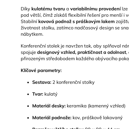
Díky
kulatému tvaru
a
variabilnímu provedení
lze
pod větší, čímž získáš flexibilní řešení pro menší i 
Stabilní
kovová podnož s práškovým lakem
zajišť
životnost stolku, zatímco nadčasový design se sn
nábytkem.
Konferenční stolek je navržen tak, aby splňoval n
spojuje
designový vzhled, praktičnost a odolnost
,
přirozeným středobodem každého obývacího poko
Klíčové parametry:
Sestava:
2 konferenční stolky
Tvar:
kulatý
Materiál desky:
keramika (kamenný vzhled)
Materiál podnože:
kov, práškově lakovaný