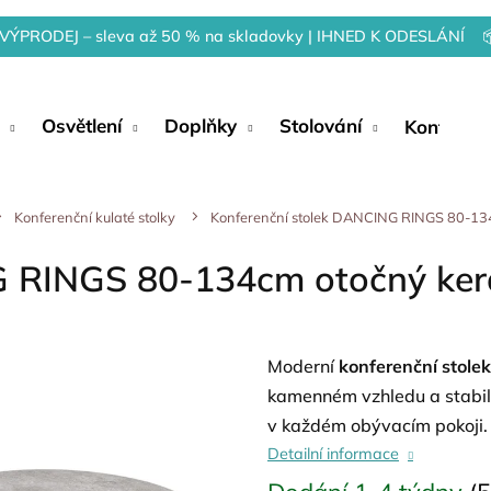
VÝPRODEJ – sleva až 50 % na skladovky | IHNED K ODESLÁNÍ 
Osvětlení
Doplňky
Stolování
Kontakty
Konferenční kulaté stolky
Konferenční stolek DANCING RINGS 80-134
G RINGS 80-134cm otočný ker
Moderní
konferenční stole
kamenném vzhledu a stabil
v každém obývacím pokoji.
Detailní informace