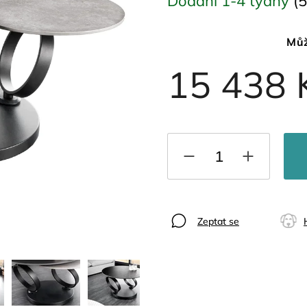
Dodání 1-4 týdny
(5
Můž
15 438 
Zeptat se