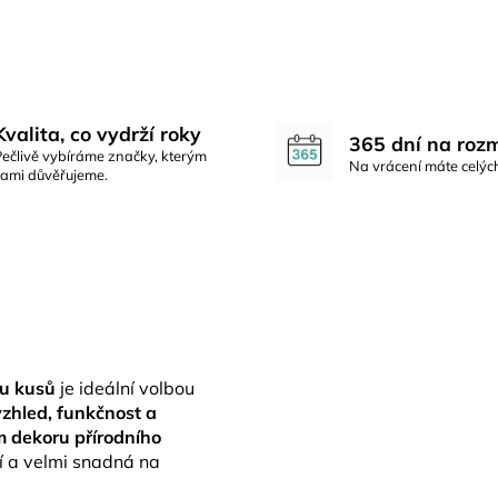
Kvalita, co vydrží roky
365 dní na roz
Pečlivě vybíráme značky, kterým
Na vrácení máte celýc
sami důvěřujeme.
ou kusů
je ideální volbou
vzhled, funkčnost a
 dekoru přírodního
í a velmi snadná na