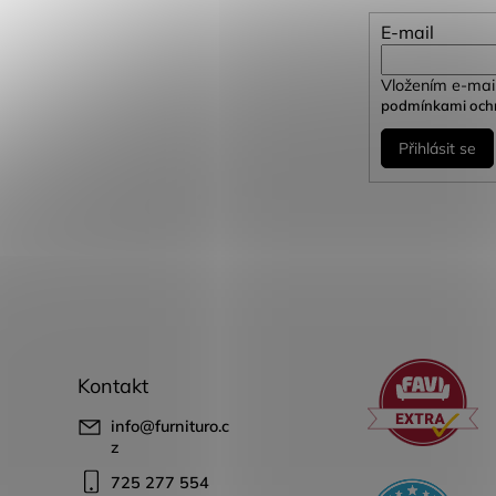
E-mail
Vložením e-mail
podmínkami ochr
Přihlásit se
Kontakt
info
@
furnituro.c
z
725 277 554