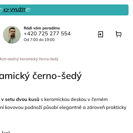

👉 VYUŽÍT
📦
Rádi vám poradíme
+420 725 277 554
Od 7:00 do 19:00
cm otočný keramický černo-šedý
amický černo-šedý
k v setu dvou kusů
s keramickou deskou v černém
ní kovovou podnoží působí elegantně a zároveň prakticky