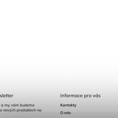
letter
Informace pro vás
il a my vám budeme
Kontakty
 o nových produktech na
O nás