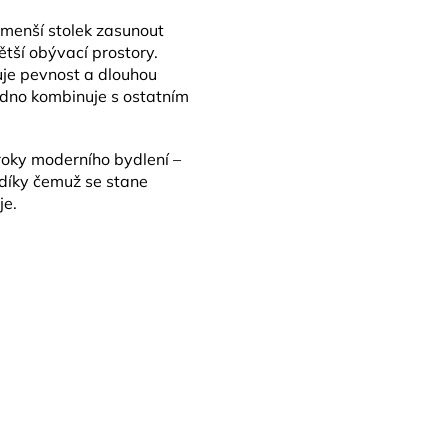
 menší stolek zasunout
větší obývací prostory.
uje pevnost a dlouhou
adno kombinuje s ostatním
ároky moderního bydlení –
 díky čemuž se stane
je.