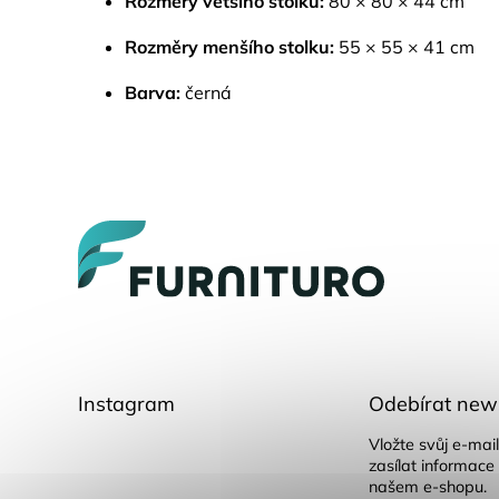
Rozměry většího stolku:
80 × 80 × 44 cm
Rozměry menšího stolku:
55 × 55 × 41 cm
Barva:
černá
Z
á
p
a
t
í
Instagram
Odebírat news
Vložte svůj e-ma
zasílat informace
našem e-shopu.