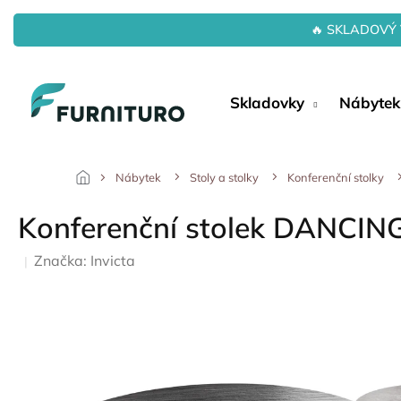
Přejít
na
🔥 SKLADOVÝ 
obsah
Skladovky
Nábytek
Nábytek
Stoly a stolky
Konferenční stolky
Konferenční stolek DANCIN
Značka:
Invicta