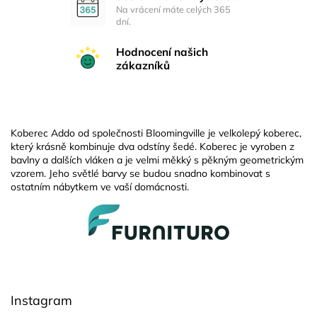
Na vrácení máte celých 365
dní.
Hodnocení našich
zákazníků
Koberec Addo od společnosti Bloomingville je velkolepý koberec,
který krásně kombinuje dva odstíny šedé. Koberec je vyroben z
bavlny a dalších vláken a je velmi měkký s pěkným geometrickým
vzorem. Jeho světlé barvy se budou snadno kombinovat s
ostatním nábytkem ve vaší domácnosti.
Z
á
p
a
t
í
Instagram