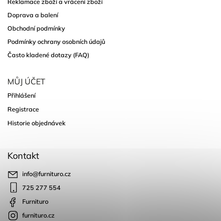
Reklamace zboží a vrácení zboží
Doprava a balení
Obchodní podmínky
Podmínky ochrany osobních údajů
Často kladené dotazy (FAQ)
MŮJ ÚČET
Přihlášení
Registrace
Historie objednávek
Kontakt
info
@
furnituro.cz
725 277 554
Furnituro
furnituro.cz