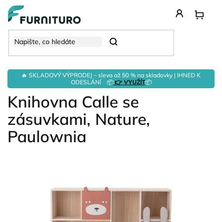
Přejít
na
obsah
Hledat
🔥 SKLADOVÝ VÝPRODEJ – sleva až 50 % na skladovky | IHNED K
ODESLÁNÍ 📦
👉 VYUŽÍT
📦
Knihovna Calle se
zásuvkami, Nature,
Paulownia