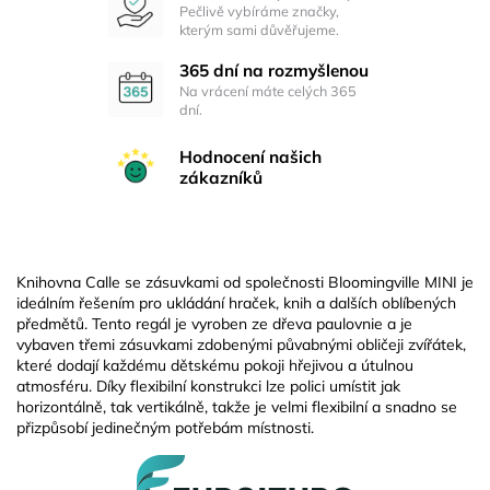
Pečlivě vybíráme značky,
kterým sami důvěřujeme.
365 dní na rozmyšlenou
Na vrácení máte celých 365
dní.
Hodnocení našich
zákazníků
Knihovna Calle se zásuvkami od společnosti Bloomingville MINI je
ideálním řešením pro ukládání hraček, knih a dalších oblíbených
předmětů. Tento regál je vyroben ze dřeva paulovnie a je
vybaven třemi zásuvkami zdobenými půvabnými obličeji zvířátek,
které dodají každému dětskému pokoji hřejivou a útulnou
atmosféru. Díky flexibilní konstrukci lze polici umístit jak
horizontálně, tak vertikálně, takže je velmi flexibilní a snadno se
přizpůsobí jedinečným potřebám místnosti.
Z
á