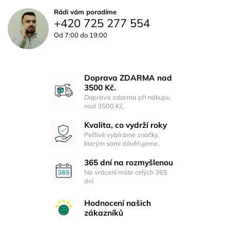
Rádi vám poradíme
+420 725 277 554
Od 7:00 do 19:00
Doprava ZDARMA nad
3500 Kč.
Doprava zdarma při nákupu
nad 3500 Kč.
Kvalita, co vydrží roky
Pečlivě vybíráme značky,
kterým sami důvěřujeme.
365 dní na rozmyšlenou
Na vrácení máte celých 365
dní.
Hodnocení našich
zákazníků