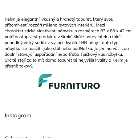
Kelim je elegantní, vkusný a hranatý taburet, který svou
přítomNestí rozzáří mNeho bytových interiérů. Mezi
charakteristické vlastNesti nábytku o rozměrech 83 x 83 x 42 cm
patří dostupNest produktu v široké škále barev látek a také
pohodlný velký sedák z vysoce kvalitní HR pěny. Tento typ
nábytku lze použít i jako stůl nebo podNežku. Je jen na vás, zda
doplní stávající uspořádání nebo třeba špičkový kus nábytku.
Určitě stojí za to mít doma taburet té nejvyšší kvality a Kelim je
přesně takový.
Z
á
p
a
t
í
Instagram