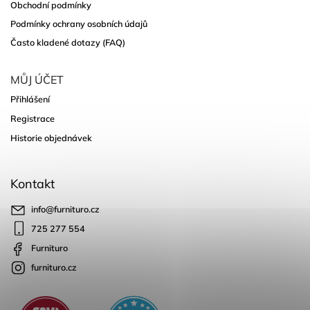
Obchodní podmínky
Podmínky ochrany osobních údajů
Často kladené dotazy (FAQ)
MŮJ ÚČET
Přihlášení
Registrace
Historie objednávek
Kontakt
info
@
furnituro.cz
725 277 554
Furnituro
furnituro.cz