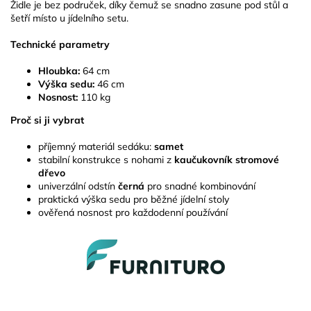
Židle je bez područek, díky čemuž se snadno zasune pod stůl a
šetří místo u jídelního setu.
Technické parametry
Hloubka:
64 cm
Výška sedu:
46 cm
Nosnost:
110 kg
Proč si ji vybrat
příjemný materiál sedáku:
samet
stabilní konstrukce s nohami z
kaučukovník stromové
dřevo
univerzální odstín
černá
pro snadné kombinování
praktická výška sedu pro běžné jídelní stoly
ověřená nosnost pro každodenní používání
Z
á
p
a
t