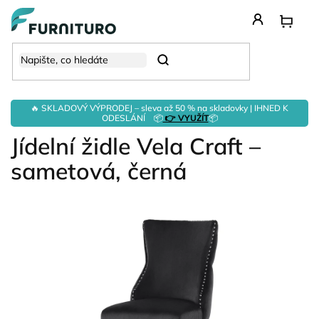
Přejít
na
obsah
Hledat
🔥 SKLADOVÝ VÝPRODEJ – sleva až 50 % na skladovky | IHNED K
ODESLÁNÍ 📦
👉 VYUŽÍT
📦
Jídelní židle Vela Craft –
sametová, černá