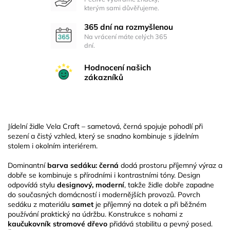
kterým sami důvěřujeme.
365 dní na rozmyšlenou
Na vrácení máte celých 365
dní.
Hodnocení našich
zákazníků
Jídelní židle Vela Craft – sametová, černá spojuje pohodlí při
sezení a čistý vzhled, který se snadno kombinuje s jídelním
stolem i okolním interiérem.
Dominantní
barva sedáku: černá
dodá prostoru příjemný výraz a
dobře se kombinuje s přírodními i kontrastními tóny. Design
odpovídá stylu
designový, moderní
, takže židle dobře zapadne
do současných domácností i modernějších provozů. Povrch
sedáku z materiálu
samet
je příjemný na dotek a při běžném
používání praktický na údržbu. Konstrukce s nohami z
kaučukovník stromové dřevo
přidává stabilitu a pevný posed.