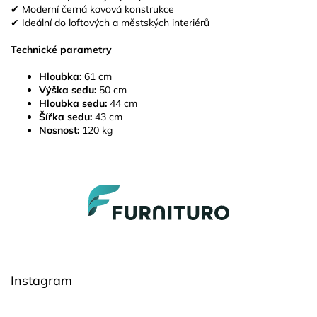
✔ Moderní černá kovová konstrukce
✔ Ideální do loftových a městských interiérů
Technické parametry
Hloubka:
61 cm
Výška sedu:
50 cm
Hloubka sedu:
44 cm
Šířka sedu:
43 cm
Nosnost:
120 kg
Z
á
p
a
t
í
Instagram