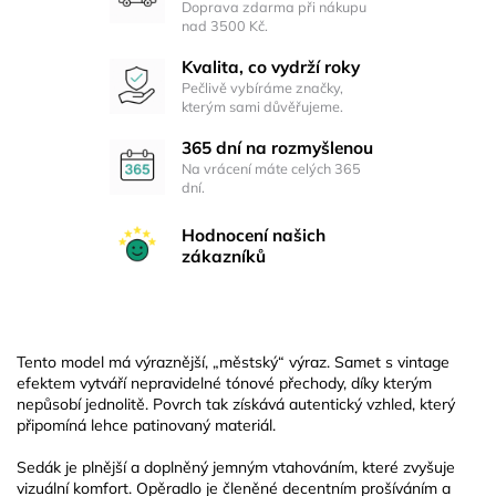
Doprava zdarma při nákupu
nad 3500 Kč.
Kvalita, co vydrží roky
Pečlivě vybíráme značky,
kterým sami důvěřujeme.
365 dní na rozmyšlenou
Na vrácení máte celých 365
dní.
Hodnocení našich
zákazníků
Tento model má výraznější, „městský“ výraz. Samet s vintage
efektem vytváří nepravidelné tónové přechody, díky kterým
nepůsobí jednolitě. Povrch tak získává autentický vzhled, který
připomíná lehce patinovaný materiál.
Sedák je plnější a doplněný jemným vtahováním, které zvyšuje
vizuální komfort. Opěradlo je členěné decentním prošíváním a