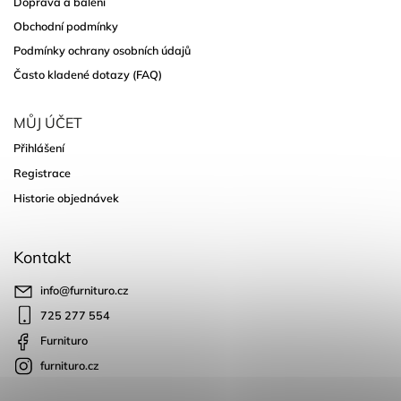
Doprava a balení
Obchodní podmínky
Podmínky ochrany osobních údajů
Často kladené dotazy (FAQ)
MŮJ ÚČET
Přihlášení
Registrace
Historie objednávek
Kontakt
info
@
furnituro.cz
725 277 554
Furnituro
furnituro.cz