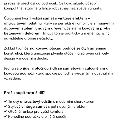
přirozeně přechází do područek. Celková silueta působí
kompaktně, stabilně a lehce robustněji než světlé varianty.
Čalounění tvoří kvalitní
samet s vintage efektem v
antracitovém odstínu
, který se perfektně kombinuje s
masivním
dubovým stolem, tmavým dřevem, černými kovovými prvky i
betonovým dekorem
. Tmavý tón je praktický a méně náchylný
na viditelné drobné nečistoty.
Základ tvoří
černá kovová otočná podnož se čtyřramennou
konstrukcí
, která umožňuje plynulé otáčení a zároveň drží celý
design v moderním duchu.
Jedná se o
jídelní otočnou židli se sametovým čalouněním a
kovovou podnoží
, která spojuje pohodlí s výrazným industriálním
vzhledem.
Proč koupit tuto židli?
✔ Tmavý
antracitový odstín
s moderním charakterem
✔ Stylový
vintage samet
s patinovaným efektem
✔ Otočná funkce pro vyšší komfort
✔ Pohodlné područky a plnější sedák