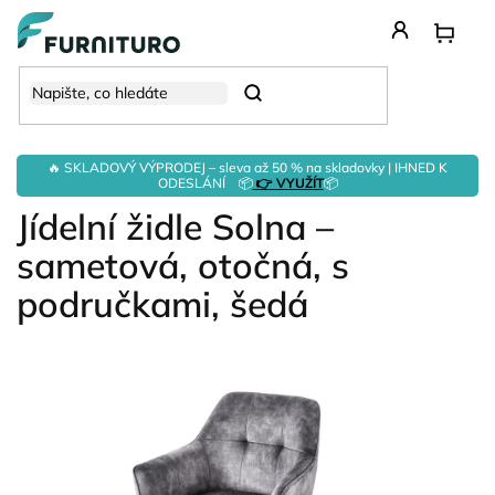
Přejít
na
obsah
Hledat
🔥 SKLADOVÝ VÝPRODEJ – sleva až 50 % na skladovky | IHNED K
ODESLÁNÍ 📦
👉 VYUŽÍT
📦
Jídelní židle Solna –
sametová, otočná, s
područkami, šedá