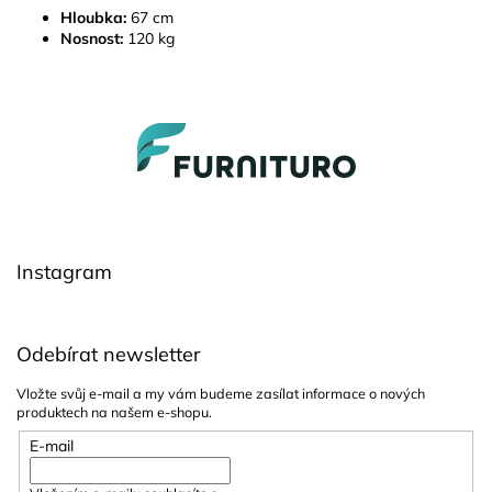
Hloubka:
67 cm
Nosnost:
120 kg
Z
á
p
a
t
í
Instagram
Odebírat newsletter
Vložte svůj e-mail a my vám budeme zasílat informace o nových
produktech na našem e-shopu.
E-mail