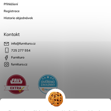
Přihlášení
Registrace
Historie objednávek
Kontakt
info
@
furnituro.cz
725 277 554
Furnituro
furnituro.cz