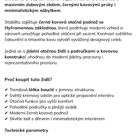
masivním dubovým stolem, černými kovovými prvky i
minimalistickým nábytkem
.
Stabilitu zajišťuje
černá kovová otočná podnož se
čtyřramennou základnou
, která podtrhuje moderní vzhled a
zároveň umožňuje pohodlné otáčení při sezení. Kontrast světlého
čalounění a tmavého kovu vytváří vyvážený designový celek.
Jedná se o
jídelní otočnou židli s područkami a kovovou
konstrukcí
, vhodnou do moderní jídelny, pracovny i
reprezentativního prostoru.
Proč koupit tuto židli?
✔ Trendová
látka bouclé
s jemnou strukturou
✔ Světlý krémový odstín pro optické projasnění interiéru
✔ Otočná funkce pro vyšší komfort
✔ Pohodlné područky a plnější sedák
✔ Moderní černá kovová podnož
✔ Skvěle ladí s dřevem i minimalistickým interiérem
Technické parametry