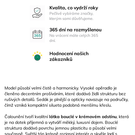
Kvalita, co vydrží roky
Pečlivě vybíráme značky,
kterým sami důvěřujeme.
365 dní na rozmyšlenou
Na vrácení máte celých 365
dní.
Hodnocení našich
zákazníků
Model působí velmi čistě a harmonicky. Vysoké opěradlo je
členěno decentním prošíváním, které dodává židli strukturu bez
rušivých detailů. Sedák je plnější a opticky navazuje na područky,
čímž vzniká kompaktní silueta podobná menšímu křeslu.
Čalounění tvoří kvalitní
látka bouclé v krémovém odstínu
, která
je na dotek příjemná a vytváří měkký, luxusní dojem. Bouclé
struktura dodává povrchu jemnou plasticitu a působí velmi
současně. Světlý tón krásně rozjasní interiér a skvěle ladí s