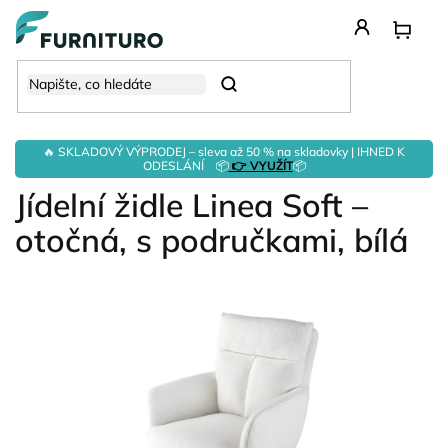
Přejít
na
obsah
Hledat
🔥 SKLADOVÝ VÝPRODEJ – sleva až 50 % na skladovky | IHNED K
ODESLÁNÍ 📦
👉 VYUŽÍT
📦
Jídelní židle Linea Soft –
otočná, s područkami, bílá