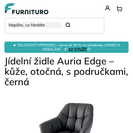
Přejít
na
obsah
Hledat
🔥 SKLADOVÝ VÝPRODEJ – sleva až 50 % na skladovky | IHNED K
ODESLÁNÍ 📦
👉 VYUŽÍT
📦
Jídelní židle Auria Edge –
kůže, otočná, s područkami,
černá