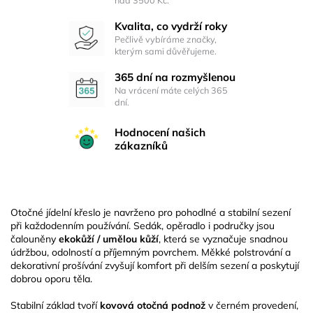
Kvalita, co vydrží roky
Pečlivě vybíráme značky,
kterým sami důvěřujeme.
365 dní na rozmyšlenou
Na vrácení máte celých 365
dní.
Hodnocení našich
zákazníků
Otočné jídelní křeslo je navrženo pro pohodlné a stabilní sezení
při každodenním používání. Sedák, opěradlo i područky jsou
čalouněny
ekokůží / umělou kůží
, která se vyznačuje snadnou
údržbou, odolností a příjemným povrchem. Měkké polstrování a
dekorativní prošívání zvyšují komfort při delším sezení a poskytují
dobrou oporu těla.
Stabilní základ tvoří
kovová otočná podnož
v černém provedení,