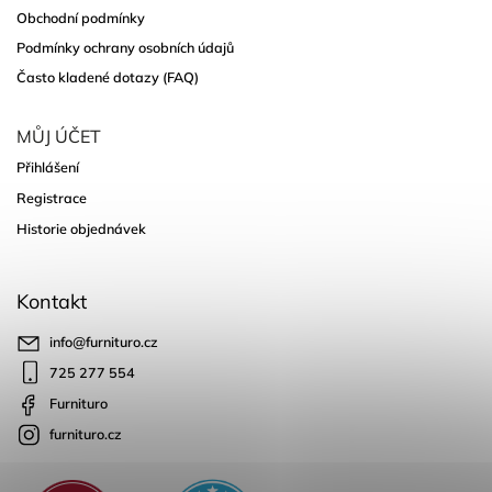
Obchodní podmínky
Podmínky ochrany osobních údajů
Často kladené dotazy (FAQ)
MŮJ ÚČET
Přihlášení
Registrace
Historie objednávek
Kontakt
info
@
furnituro.cz
725 277 554
Furnituro
furnituro.cz