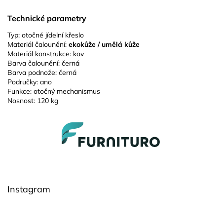
Technické parametry
Typ: otočné jídelní křeslo
Materiál čalounění:
ekokůže / umělá kůže
Materiál konstrukce: kov
Barva čalounění: černá
Barva podnože: černá
Područky: ano
Funkce: otočný mechanismus
Nosnost: 120 kg
Z
á
p
a
t
í
Instagram