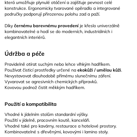
která umožňuje plynulé otáčení a zajišťuje pevnost celé
konstrukce. Ergonomicky tvarované opěradlo a integrované
područky podporují přirozenou polohu zad a paží.
Díky
černému barevnému provedení
je křeslo univerzálně
kombinovatelné a hodí se do moderních, industriálních i
elegantních interiérů.
Údržba a péče
Pravidelně otírat suchým nebo lehce vlhkým hadříkem.
Používat čisticí prostředky určené na
ekokůži / umělou kůži
.
Nevystavovat dlouhodobě přímému slunečnímu záření.
Vyvarovat se agresivních chemických přípravků.
Kovovou podnož čistit měkkým hadříkem.
Použití a kompatibilita
Vhodné k jídelním stolům standardní výšky.
Použití v jídelně, pracovním koutě, kanceláři.
Vhodné také pro kavárny, restaurace a hotelové prostory.
Kombinovatelné s dřevěnými, kovovými i lamino stoly.