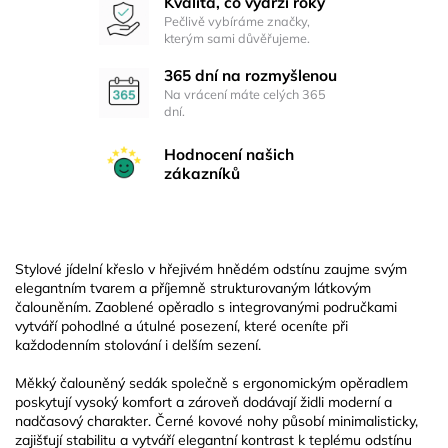
Kvalita, co vydrží roky
Pečlivě vybíráme značky,
kterým sami důvěřujeme.
365 dní na rozmyšlenou
Na vrácení máte celých 365
dní.
Hodnocení našich
zákazníků
Stylové jídelní křeslo v hřejivém hnědém odstínu zaujme svým
elegantním tvarem a příjemně strukturovaným látkovým
čalouněním. Zaoblené opěradlo s integrovanými područkami
vytváří pohodlné a útulné posezení, které oceníte při
každodenním stolování i delším sezení.
Měkký čalouněný sedák společně s ergonomickým opěradlem
poskytují vysoký komfort a zároveň dodávají židli moderní a
nadčasový charakter. Černé kovové nohy působí minimalisticky,
zajišťují stabilitu a vytváří elegantní kontrast k teplému odstínu