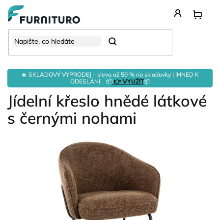
Přejít
na
obsah
Hledat
🔥 SKLADOVÝ VÝPRODEJ – sleva až 50 % na skladovky | IHNED K
ODESLÁNÍ 📦
👉 VYUŽÍT
📦
Jídelní křeslo hnědé látkové
s černými nohami