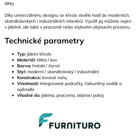
látky.
Díky univerzálnímu designu se křeslo skvěle hodí do moderních,
skandinávských i industriálních interiérů. Využít jej můžete nejen
v jídelně, ale také v pracovně nebo stylovém obývacím prostoru.
Technické parametry
Typ:
jídelní křeslo
Materiál:
látka / kov
Barva:
hnědá / černá
Styl:
moderní / skandinávský / industriální
Konstrukce:
kovové nohy
Vlastnosti:
integrované područky, čalouněný sedák a
opěradlo
Vhodné do:
jídelna, pracovna, obývací pokoj
Z
á
p
a