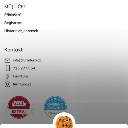
MŮJ ÚČET
Přihlášení
Registrace
Historie objednávek
Kontakt
info
@
furnituro.cz
725 277 554
Furnituro
furnituro.cz