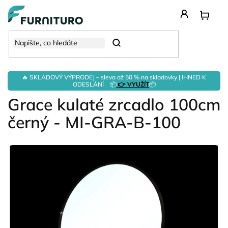
Přejít
na
obsah
Hledat
🔥 SKLADOVÝ VÝPRODEJ – sleva až 50 % na skladovky | IHNED K
ODESLÁNÍ 📦
👉 VYUŽÍT
📦
Grace kulaté zrcadlo 100cm
černý - MI-GRA-B-100