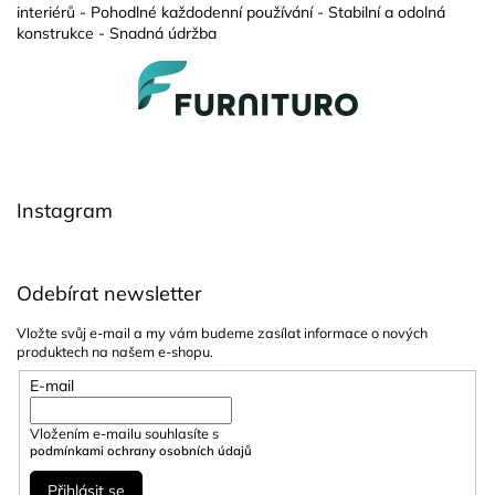
interiérů - Pohodlné každodenní používání - Stabilní a odolná
konstrukce - Snadná údržba
Z
á
p
a
t
í
Instagram
Odebírat newsletter
Vložte svůj e-mail a my vám budeme zasílat informace o nových
produktech na našem e-shopu.
E-mail
Vložením e-mailu souhlasíte s
podmínkami ochrany osobních údajů
Přihlásit se