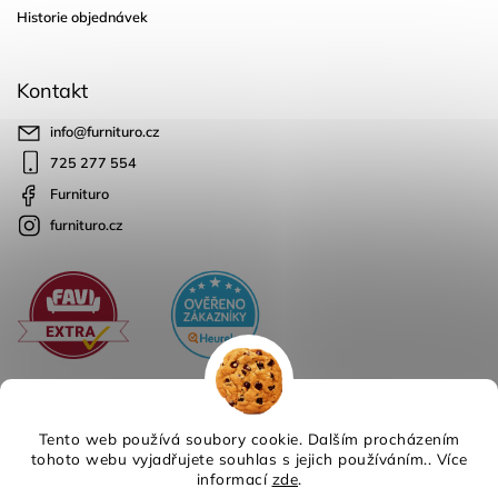
Historie objednávek
Kontakt
info
@
furnituro.cz
725 277 554
Furnituro
furnituro.cz
Tento web používá soubory cookie. Dalším procházením
tohoto webu vyjadřujete souhlas s jejich používáním.. Více
informací
zde
.
Copyright 2026
Furnituro
. Všechna práva vyhrazena.