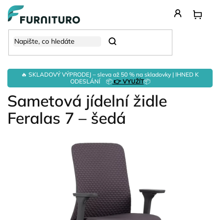
Přejít
na
obsah
Hledat
🔥 SKLADOVÝ VÝPRODEJ – sleva až 50 % na skladovky | IHNED K
ODESLÁNÍ 📦
👉 VYUŽÍT
📦
Sametová jídelní židle
Feralas 7 – šedá