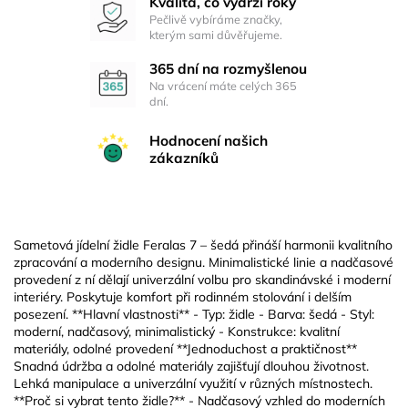
Kvalita, co vydrží roky
Pečlivě vybíráme značky,
kterým sami důvěřujeme.
365 dní na rozmyšlenou
Na vrácení máte celých 365
dní.
Hodnocení našich
zákazníků
Sametová jídelní židle Feralas 7 – šedá přináší harmonii kvalitního
zpracování a moderního designu. Minimalistické linie a nadčasové
provedení z ní dělají univerzální volbu pro skandinávské i moderní
interiéry. Poskytuje komfort při rodinném stolování i delším
posezení. **Hlavní vlastnosti** - Typ: židle - Barva: šedá - Styl:
moderní, nadčasový, minimalistický - Konstrukce: kvalitní
materiály, odolné provedení **Jednoduchost a praktičnost**
Snadná údržba a odolné materiály zajišťují dlouhou životnost.
Lehká manipulace a univerzální využití v různých místnostech.
**Proč si vybrat tento židle?** - Nadčasový vzhled do moderních