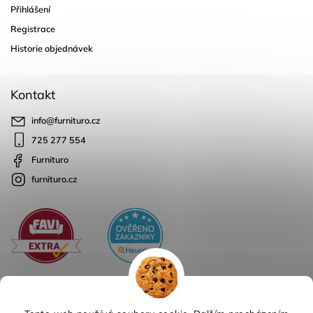
Přihlášení
Registrace
Historie objednávek
Kontakt
info
@
furnituro.cz
725 277 554
Furnituro
furnituro.cz