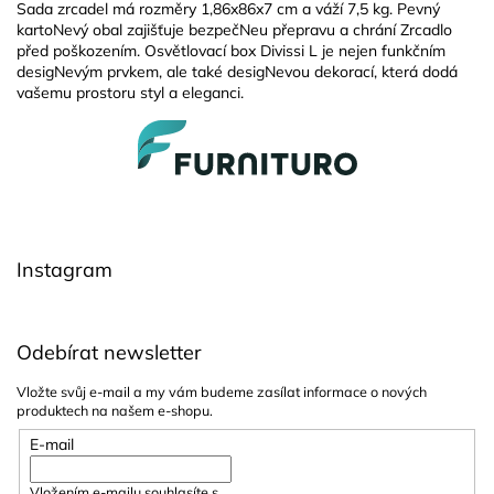
Sada zrcadel má rozměry 1,86x86x7 cm a váží 7,5 kg. Pevný
kartoNevý obal zajišťuje bezpečNeu přepravu a chrání Zrcadlo
před poškozením. Osvětlovací box Divissi L je nejen funkčním
desigNevým prvkem, ale také desigNevou dekorací, která dodá
vašemu prostoru styl a eleganci.
Z
á
p
a
t
í
Instagram
Odebírat newsletter
Vložte svůj e-mail a my vám budeme zasílat informace o nových
produktech na našem e-shopu.
E-mail
Vložením e-mailu souhlasíte s