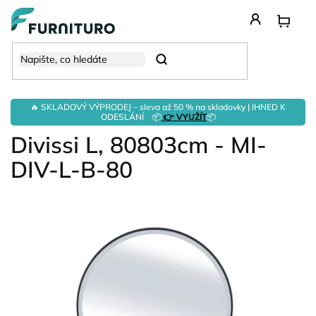
Přejít
na
obsah
Hledat
🔥 SKLADOVÝ VÝPRODEJ – sleva až 50 % na skladovky | IHNED K
ODESLÁNÍ 📦
👉 VYUŽÍT
📦
Divissi L, 80803cm - MI-
DIV-L-B-80