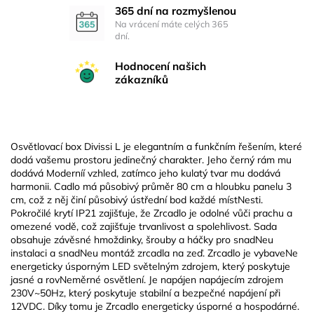
365 dní na rozmyšlenou
Na vrácení máte celých 365
dní.
Hodnocení našich
zákazníků
Osvětlovací box Divissi L je elegantním a funkčním řešením, které
dodá vašemu prostoru jedinečný charakter. Jeho černý rám mu
dodává Moderníí vzhled, zatímco jeho kulatý tvar mu dodává
harmonii. Cadlo má působivý průměr 80 cm a hloubku panelu 3
cm, což z něj činí působivý ústřední bod každé místNesti.
Pokročilé krytí IP21 zajišťuje, že Zrcadlo je odolné vůči prachu a
omezené vodě, což zajišťuje trvanlivost a spolehlivost. Sada
obsahuje závěsné hmoždinky, šrouby a háčky pro snadNeu
instalaci a snadNeu montáž zrcadla na zeď. Zrcadlo je vybaveNe
energeticky úsporným LED světelným zdrojem, který poskytuje
jasné a rovNeměrné osvětlení. Je napájen napájecím zdrojem
230V~50Hz, který poskytuje stabilní a bezpečné napájení při
12VDC. Díky tomu je Zrcadlo energeticky úsporné a hospodárné.