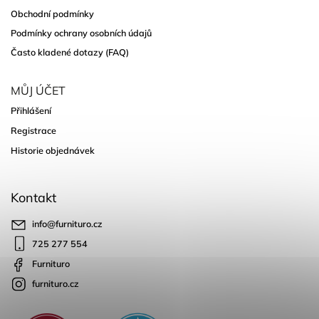
Obchodní podmínky
Podmínky ochrany osobních údajů
Často kladené dotazy (FAQ)
MŮJ ÚČET
Přihlášení
Registrace
Historie objednávek
Kontakt
info
@
furnituro.cz
725 277 554
Furnituro
furnituro.cz