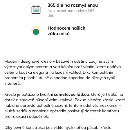
365 dní na rozmyšlenou
Na vrácení máte celých 365
dní.
Hodnocení našich
zákazníků
Moderní designové křeslo v béžovém odstínu zaujme svým
výrazným oblým tvarem a vertikálním prošíváním, které dodává
celému kousku elegantní a luxusní vzhled. Díky kompaktním
proporcím působí útulně a snadno zapadne do různých typů
interiérů.
Křeslo je potaženo kvalitní
sametovou látkou
, která je hebká na
dotek a zároveň působí velmi stylově. Pokud hledáte křeslo, které
nabídne opravdu pohodlné sezení, tento model vás nezklame –
hlubší sedák a zaoblené opěradlo poskytují dostatek komfortu
pro relaxaci i odpočinek.
Díky pevné konstrukci bez viditelných nohou působí křeslo