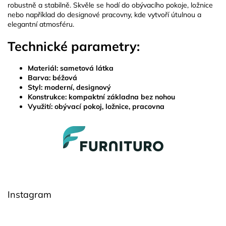
robustně a stabilně. Skvěle se hodí do obývacího pokoje, ložnice
nebo například do designové pracovny, kde vytvoří útulnou a
elegantní atmosféru.
Technické parametry:
Materiál:
sametová látka
Barva:
béžová
Styl:
moderní, designový
Konstrukce:
kompaktní základna bez nohou
Využití:
obývací pokoj, ložnice, pracovna
Z
á
p
a
t
í
Instagram