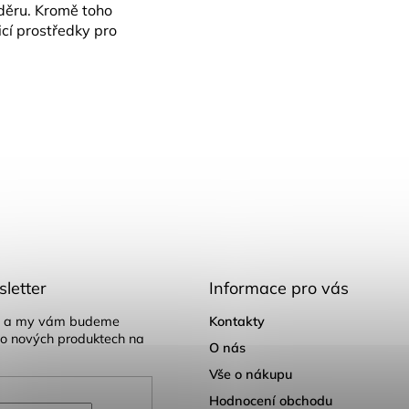
oděru. Kromě toho
icí prostředky pro
letter
Informace pro vás
il a my vám budeme
Kontakty
 o nových produktech na
O nás
Vše o nákupu
Hodnocení obchodu