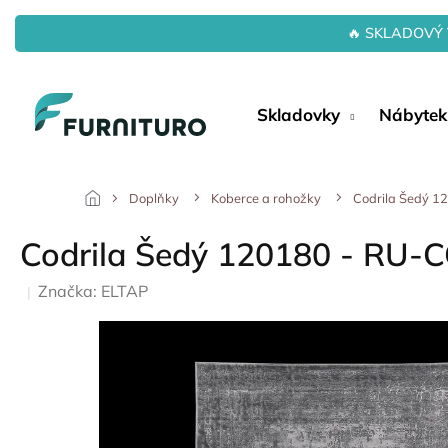
Přejít
na
🔥 SKLADOVÝ 
obsah
Skladovky
Nábytek
Doplňky
Koberce a rohožky
Codrila Šedý 
Codrila Šedý 120180 - RU
Značka:
ELTAP