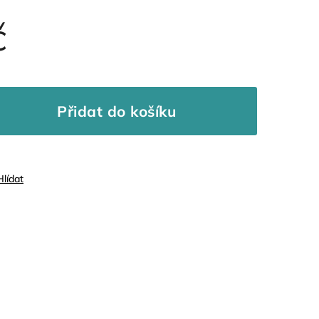
č
Přidat do košíku
Hlídat