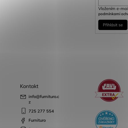
Vložením e-mail
podmínkami ochr
Přihlásit se
Kontakt
info
@
furnituro.c
z
725 277 554
Furnituro