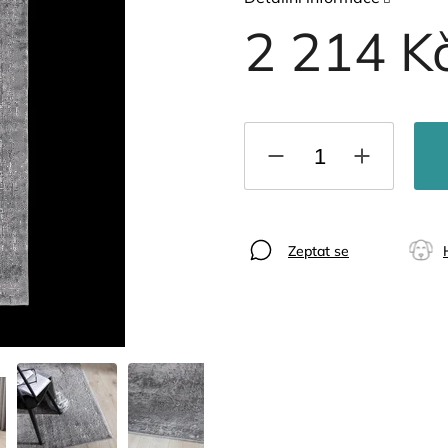
2 214 K
Zeptat se