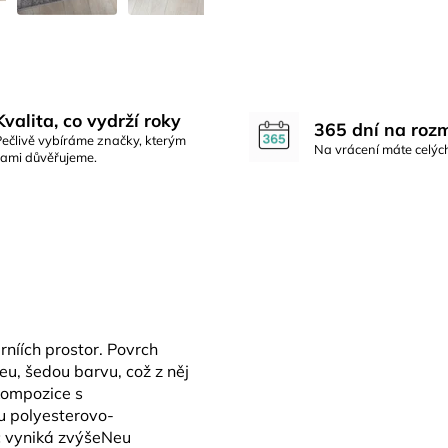
Kvalita, co vydrží roky
365 dní na roz
Pečlivě vybíráme značky, kterým
Na vrácení máte celýc
sami důvěřujeme.
níích prostor. Povrch
eu, šedou barvu, což z něj
kompozice s
u polyesterovo-
c vyniká zvýšeNeu