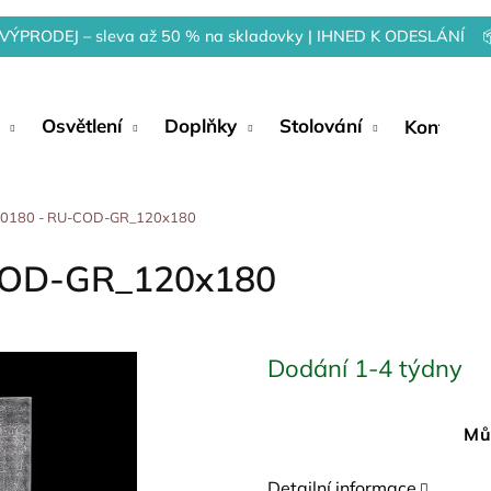
VÝPRODEJ – sleva až 50 % na skladovky | IHNED K ODESLÁNÍ 
Osvětlení
Doplňky
Stolování
Kontakty
120180 - RU-COD-GR_120x180
-COD-GR_120x180
Dodání 1-4 týdny
Mů
Detailní informace