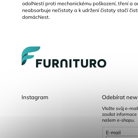
odolNestí proti mechanickému poškození, tření a 
neabsorbuje nečistoty a k udržení čistoty stačí čist
domácNest.
Z
á
p
a
t
í
Instagram
Odebírat news
Vložte svůj e-ma
zasílat informace
našem e-shopu.
E-mail