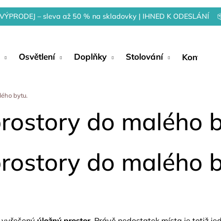
VÝPRODEJ – sleva až 50 % na skladovky | IHNED K ODESLÁNÍ 
Osvětlení
Doplňky
Stolování
Kontakty
lého bytu.
prostory do malého b
rostory do malého by
e vyřešený
úložný prostor
. Právě nedostatek místa je totiž j