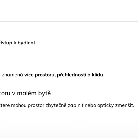
řístup k bydlení
.
ěcí znamená
více prostoru, přehlednosti a klidu
.
storu v malém bytě
, které mohou prostor zbytečně zaplnit nebo opticky zmenšit.