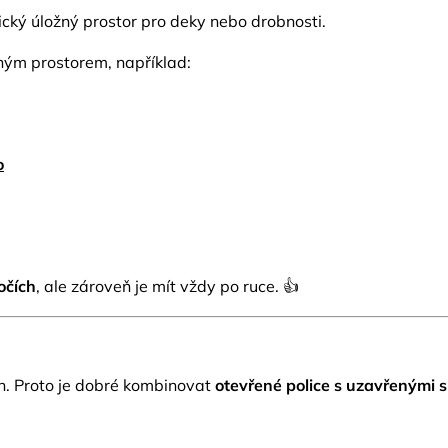
tický úložný prostor pro deky nebo drobnosti.
žným prostorem, například:
o
očích
, ale zároveň je mít vždy po ruce. 👍
h. Proto je dobré kombinovat
otevřené police s uzavřenými 