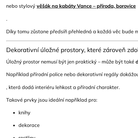
nebo stylový
věšák na kabáty Vance – příroda, borovice
.
Díky tomu zůstane předsíň přehledná a každá věc bude mí
Dekorativní úložné prostory, které zároveň zdob
Úložný prostor nemusí být jen praktický – může být také
Například přírodní police nebo dekorativní regály dokáž
, která dodá interiéru lehkost a přírodní charakter.
Takové prvky jsou ideální například pro:
knihy
dekorace
rostliny