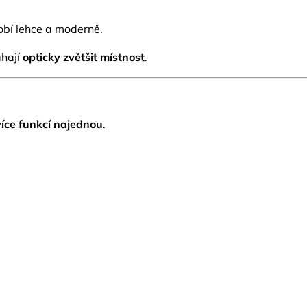
obí lehce a moderně.
áhají
opticky zvětšit místnost
.
více funkcí najednou
.