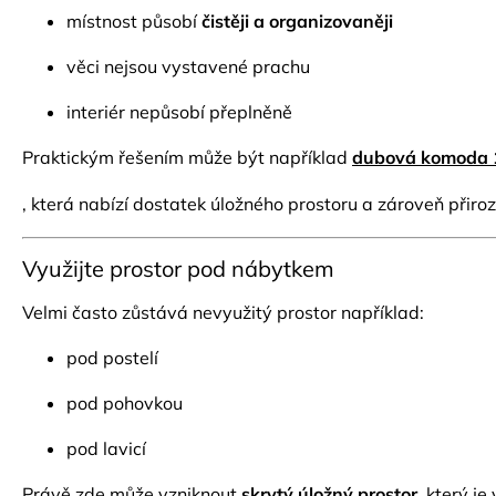
místnost působí
čistěji a organizovaněji
věci nejsou vystavené prachu
interiér nepůsobí přeplněně
Praktickým řešením může být například
dubová komoda 1
, která nabízí dostatek úložného prostoru a zároveň přir
Využijte prostor pod nábytkem
Velmi často zůstává nevyužitý prostor například:
pod postelí
pod pohovkou
pod lavicí
Právě zde může vzniknout
skrytý úložný prostor
, který j