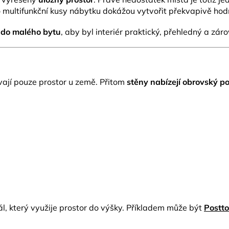
bo multifunkční kusy nábytku dokážou vytvořit překvapivě hod
y do malého bytu
, aby byl interiér praktický, přehledný a záro
ívají pouze prostor u země. Přitom
stěny nabízejí obrovský po
l, který využije prostor do výšky. Příkladem může být
Postto