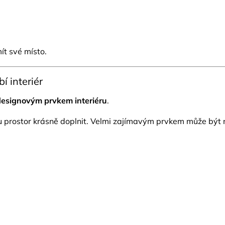
t své místo.
í interiér
designovým prvkem interiéru
.
ou prostor krásně doplnit. Velmi zajímavým prvkem může být