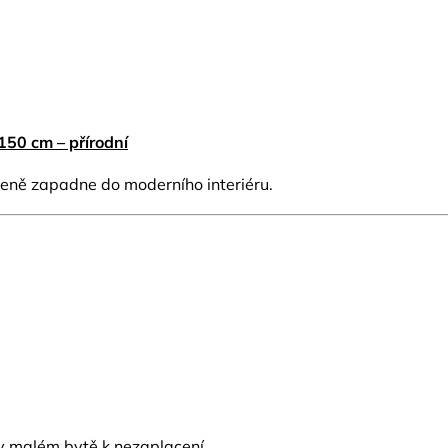
50 cm – přírodní
ozeně zapadne do moderního interiéru.
e v malém bytě k nezaplacení.