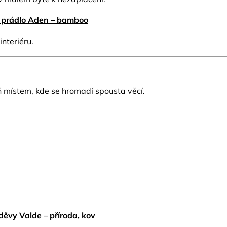
 prádlo Aden – bamboo
interiéru.
ň místem, kde se hromadí spousta věcí.
děvy Valde – příroda, kov