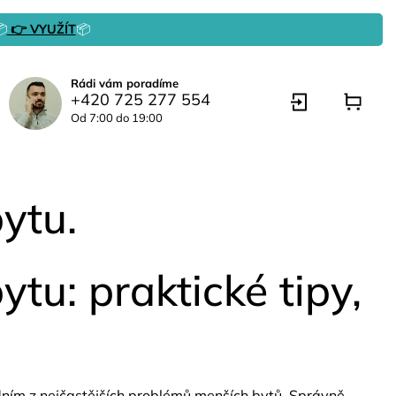

👉 VYUŽÍT
📦
Rádi vám poradíme
+420 725 277 554
Od 7:00 do 19:00
ytu.
tu: praktické tipy,
edním z nejčastějších problémů menších bytů. Správně