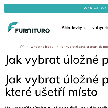
Přejít
na
🔥 SKLADOVÝ 
obsah
Skladovky
Nábytek
Z našeho blogu
Jak vybrat úložné prostory do ma
Jak vybrat úložné 
Jak vybrat úložné p
které ušetří místo
Malý byt může působit útulně a vzdušně – pokud je dobř