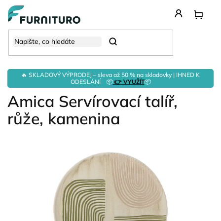
Přejít
na
obsah
Hledat
🔥 SKLADOVÝ VÝPRODEJ – sleva až 50 % na skladovky | IHNED K
ODESLÁNÍ 📦
👉 VYUŽÍT
📦
Amica Servírovací talíř,
růže, kamenina