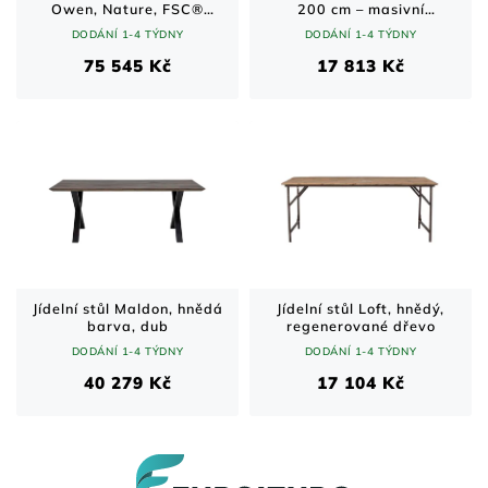
Owen, Nature, FSC®
200 cm – masivní
100%, dub
sheeshamové dřevo, černé
DODÁNÍ 1-4 TÝDNY
DODÁNÍ 1-4 TÝDNY
U-nohy
75 545 Kč
17 813 Kč
Jídelní stůl Maldon, hnědá
Jídelní stůl Loft, hnědý,
barva, dub
regenerované dřevo
DODÁNÍ 1-4 TÝDNY
DODÁNÍ 1-4 TÝDNY
40 279 Kč
17 104 Kč
Z