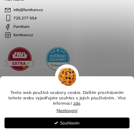
info
@
furnituro.cz
725 277 554
Furnituro
furnituro.cz
Tento web používá soubory cookie. Dalším procházením
tohoto webu vyjadřujete souhlas s jejich používáním.. Více
informací
zde
.
Copyright 2026
Furnituro
. Všechna práva vyhrazena.
Nastavení
Design
Shoptak.cz
| Platforma
Shoptet
Souhlasím