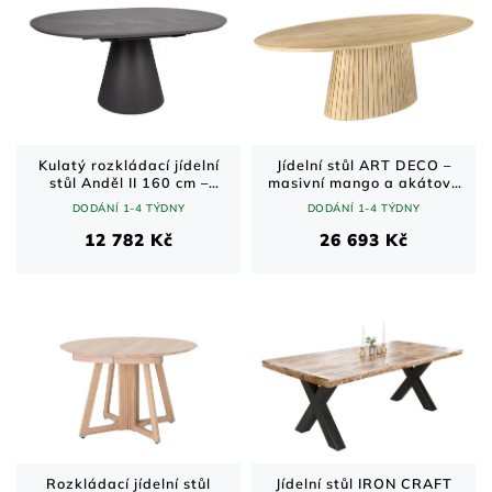
Kulatý rozkládací jídelní
Jídelní stůl ART DECO –
stůl Anděl II 160 cm –
masivní mango a akátové
černý mat / šedý mramor
dřevo / bělený přírodní
DODÁNÍ 1-4 TÝDNY
DODÁNÍ 1-4 TÝDNY
odstín / 220 cm
12 782 Kč
26 693 Kč
Rozkládací jídelní stůl
Jídelní stůl IRON CRAFT