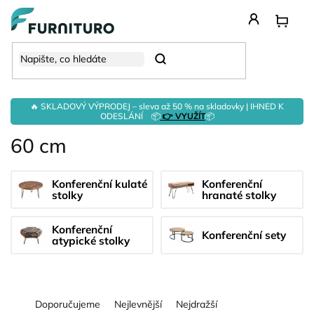
Přejít
na
obsah
Hledat
🔥 SKLADOVÝ VÝPRODEJ – sleva až 50 % na skladovky | IHNED K
ODESLÁNÍ 📦
👉 VYUŽÍT
📦
60 cm
Konferenční kulaté
Konferenční
stolky
hranaté stolky
Konferenční
Konferenční sety
atypické stolky
Ř
Doporučujeme
Nejlevnější
Nejdražší
a