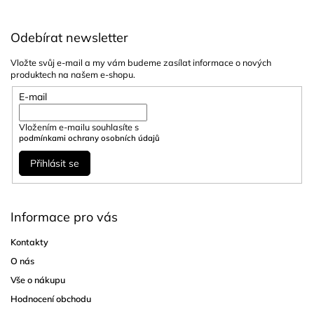
k
y
v
Odebírat newsletter
ý
p
Vložte svůj e-mail a my vám budeme zasílat informace o nových
i
produktech na našem e-shopu.
s
u
E-mail
Vložením e-mailu souhlasíte s
podmínkami ochrany osobních údajů
Přihlásit se
Informace pro vás
Kontakty
O nás
Vše o nákupu
Hodnocení obchodu