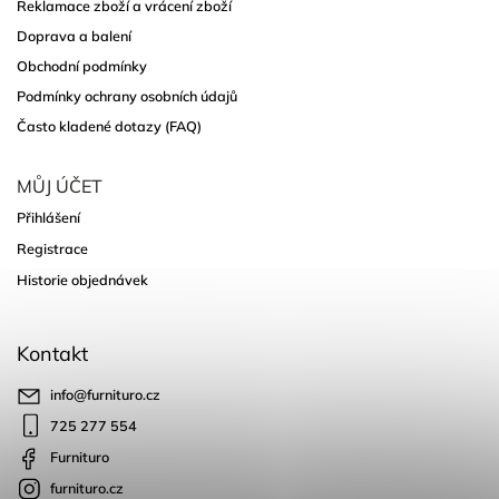
Reklamace zboží a vrácení zboží
Doprava a balení
Obchodní podmínky
Podmínky ochrany osobních údajů
Často kladené dotazy (FAQ)
MŮJ ÚČET
Přihlášení
Registrace
Historie objednávek
Kontakt
info
@
furnituro.cz
725 277 554
Furnituro
furnituro.cz