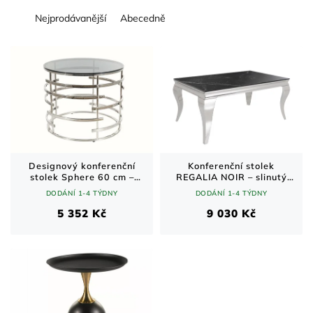
z
Nejprodávanější
Abecedně
e
n
V
í
ý
p
p
r
i
o
s
d
p
u
r
k
o
t
d
Designový konferenční
Konferenční stolek
stolek Sphere 60 cm –
REGALIA NOIR – slinutý
ů
u
kouřové sklo a chrom
kámen, nerezové nohy 100
DODÁNÍ 1-4 TÝDNY
DODÁNÍ 1-4 TÝDNY
k
cm
t
5 352 Kč
9 030 Kč
ů