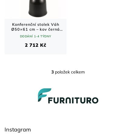
Konferenční stolek Váh
Ø50×61 cm – kov černá
matná / kartáčovaná zlatá
DODÁNÍ 1-4 TÝDNY
2 712 Kč
3
položek celkem
O
v
l
Z
á
á
d
a
p
c
a
í
t
p
í
r
Instagram
v