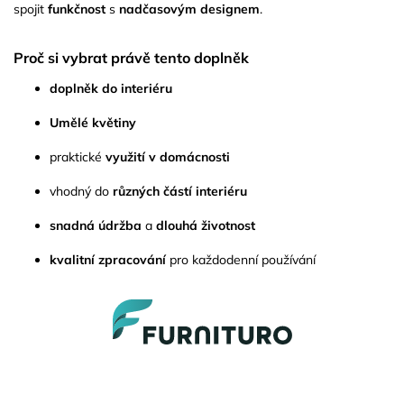
spojit
funkčnost
s
nadčasovým designem
.
Proč si vybrat právě tento doplněk
doplněk do interiéru
Umělé květiny
praktické
využití v domácnosti
vhodný do
různých částí interiéru
snadná údržba
a
dlouhá životnost
kvalitní zpracování
pro každodenní používání
Z
á
p
a
t