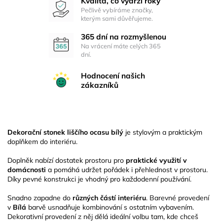
Kvalita, co vydrží roky
Pečlivě vybíráme značky,
kterým sami důvěřujeme.
365 dní na rozmyšlenou
Na vrácení máte celých 365
dní.
Hodnocení našich
zákazníků
Dekorační stonek liščího ocasu bílý
je stylovým a praktickým
doplňkem do interiéru.
Doplněk nabízí dostatek prostoru pro
praktické využití v
domácnosti
a pomáhá udržet pořádek i přehlednost v prostoru.
Díky pevné konstrukci je vhodný pro každodenní používání.
Snadno zapadne do
různých částí interiéru
. Barevné provedení
v
Bílá
barvě usnadňuje kombinování s ostatním vybavením.
Dekorativní provedení z něj dělá ideální volbu tam, kde chceš