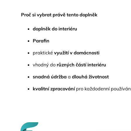
Proč si vybrat právě tento doplněk
doplněk do interiéru
Parafin
praktické
využití v domácnosti
vhodný do
různých částí interiéru
snadná údržba
a
dlouhá životnost
kvalitní zpracování
pro každodenní používán
Z
á
p
a