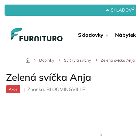
Přejít
na
🔥 SKLADOVÝ 
obsah
Skladovky
Nábytek
Doplňky
Svíčky a svícny
Zelená svíčka Anja
Zelená svíčka Anja
Značka:
BLOOMINGVILLE
Akce