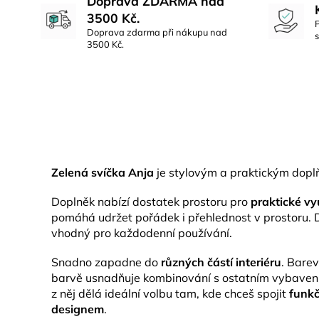
Doprava ZDARMA nad
3500 Kč.
Doprava zdarma při nákupu nad
3500 Kč.
Zelená svíčka Anja
je stylovým a praktickým doplň
Doplněk nabízí dostatek prostoru pro
praktické vy
pomáhá udržet pořádek i přehlednost v prostoru. D
vhodný pro každodenní používání.
Snadno zapadne do
různých částí interiéru
. Bare
barvě usnadňuje kombinování s ostatním vybavení
z něj dělá ideální volbu tam, kde chceš spojit
funk
designem
.