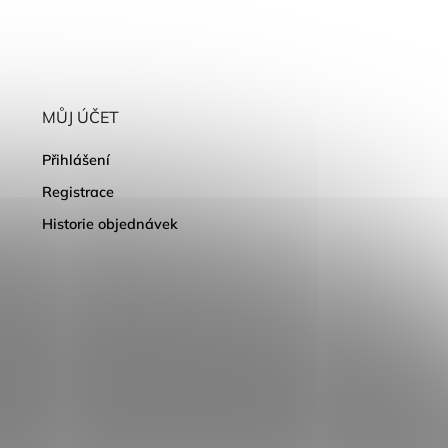
MŮJ ÚČET
Přihlášení
Registrace
Historie objednávek