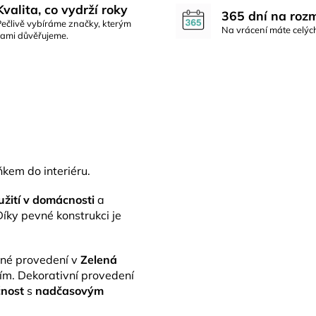
Kvalita, co vydrží roky
365 dní na roz
Pečlivě vybíráme značky, kterým
Na vrácení máte celýc
sami důvěřujeme.
kem do interiéru.
užití v domácnosti
a
íky pevné konstrukci je
vné provedení v
Zelená
m. Dekorativní provedení
čnost
s
nadčasovým