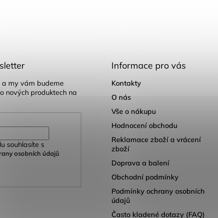
letter
Informace pro vás
il a my vám budeme
Kontakty
 o nových produktech na
O nás
Vše o nákupu
Hodnocení obchodu
Reklamace zboží a vrácení
u souhlasíte s
zboží
any osobních údajů
Doprava a balení
Obchodní podmínky
Podmínky ochrany osobních
údajů
Často kladené dotazy (FAQ)