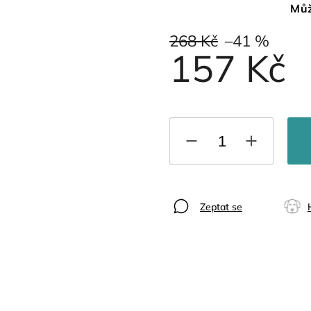
Můž
268 Kč
–41 %
157 Kč
Zeptat se