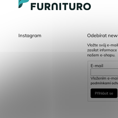
t
í
Instagram
Odebírat news
Vložte svůj e-ma
zasílat informace
našem e-shopu.
E-mail
Vložením e-mail
podmínkami ochr
Přihlásit se