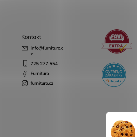
Kontakt
info
@
furnituro.c
z
725 277 554
Furnituro
furnituro.cz