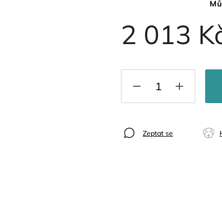
Mů
2 013 K
Zeptat se