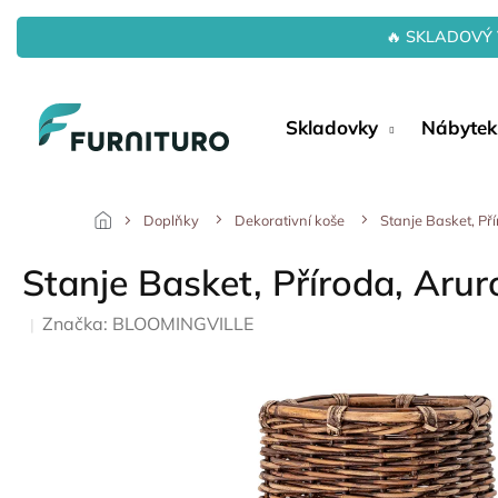
Přejít
na
🔥 SKLADOVÝ 
obsah
Skladovky
Nábytek
Doplňky
Dekorativní koše
Stanje Basket, Př
Stanje Basket, Příroda, Arur
Značka:
BLOOMINGVILLE