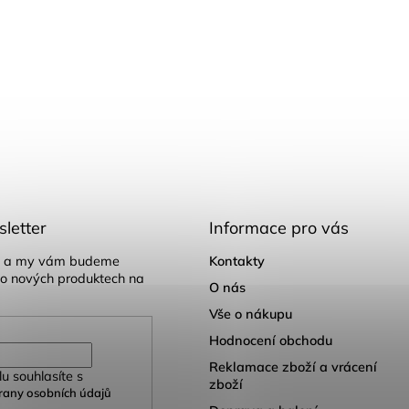
letter
Informace pro vás
il a my vám budeme
Kontakty
 o nových produktech na
O nás
Vše o nákupu
Hodnocení obchodu
Reklamace zboží a vrácení
u souhlasíte s
zboží
any osobních údajů