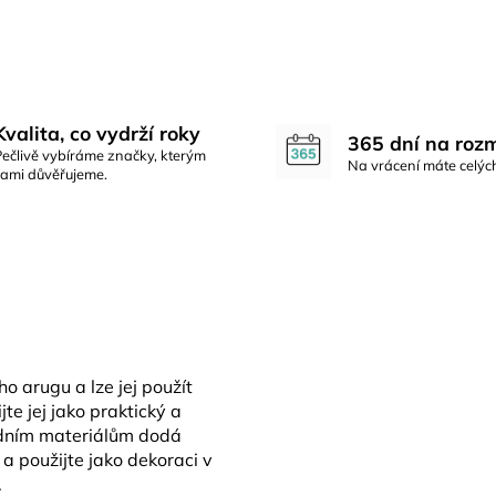
Kvalita, co vydrží roky
365 dní na roz
Pečlivě vybíráme značky, kterým
Na vrácení máte celýc
sami důvěřujeme.
o arugu a lze jej použít
te jej jako praktický a
rodním materiálům dodá
 a použijte jako dekoraci v
.