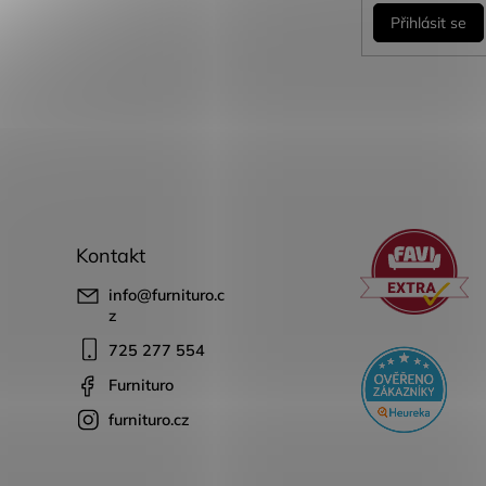
Přihlásit se
Kontakt
info
@
furnituro.c
z
725 277 554
Furnituro
furnituro.cz