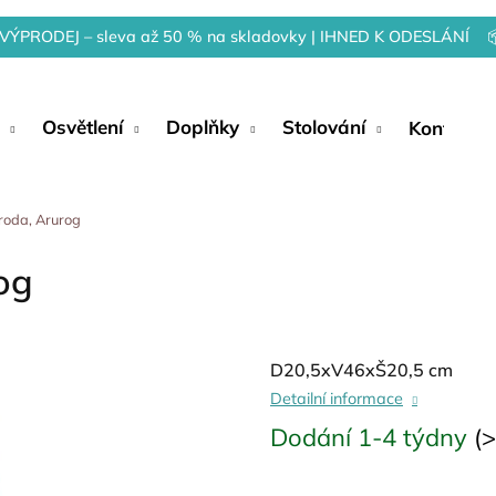
VÝPRODEJ – sleva až 50 % na skladovky | IHNED K ODESLÁNÍ 
Osvětlení
Doplňky
Stolování
Kontakty
íroda, Arurog
og
D20,5xV46xŠ20,5 cm
Detailní informace
Dodání 1-4 týdny
(>