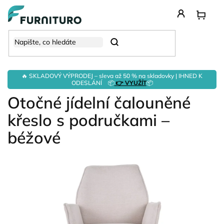
Přejít
na
obsah
Hledat
🔥 SKLADOVÝ VÝPRODEJ – sleva až 50 % na skladovky | IHNED K
ODESLÁNÍ 📦
👉 VYUŽÍT
📦
Otočné jídelní čalouněné
křeslo s područkami –
béžové