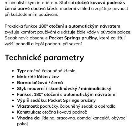
minimalistickým interiérem. Stabilní
otočná kovová podnož v
černé barvě
dodává křeslu moderní vzhled a zajišťuje pevnost
při každodenním používání.
Praktická funkce
180° otočení s automatickým návratem
zvyšuje komfort používání a udržuje židle vždy v původní poloze.
Sedák navíc obsahuje
Pocket Springs pružiny
, které zajišťují
vyšší pohodlí a lepší podporu při sezení.
Technické parametry
Typ:
otočné čalouněné křeslo
Materiál:
látka / kov
Barva:
béžová / černá
Styl:
moderní / skandinávský / minimalistický
Funkce:
180° otočení s automatickým návratem
Výplň sedáku:
Pocket Springs pružiny
Vlastnosti:
područky, čalouněný sedák a opěradlo
Konstrukce:
otočná kovová podnož
Vhodné do:
jídelna, pracovna, domácí kancelář, obývací
pokoj