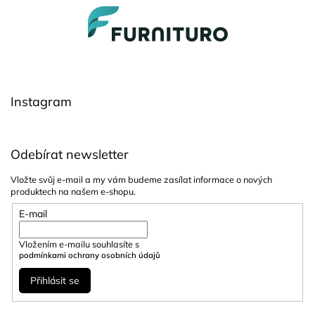
Z
á
p
a
t
í
Instagram
Odebírat newsletter
Vložte svůj e-mail a my vám budeme zasílat informace o nových
produktech na našem e-shopu.
E-mail
Vložením e-mailu souhlasíte s
podmínkami ochrany osobních údajů
Přihlásit se