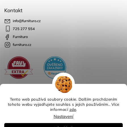
Kontakt
info
@
furnituro.cz
725 277 554
Furnituro
furnituro.cz
Tento web používá soubory cookie. Dalším procházením
tohoto webu vyjadřujete souhlas s jejich používáním.. Více
informací
zde
.
Copyright 2026
Furnituro
. Všechna práva vyhrazena.
Nastavení
Design
Shoptak.cz
| Platforma
Shoptet