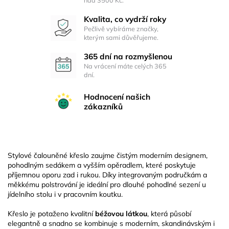
Kvalita, co vydrží roky
Pečlivě vybíráme značky,
kterým sami důvěřujeme.
365 dní na rozmyšlenou
Na vrácení máte celých 365
dní.
Hodnocení našich
zákazníků
Stylové čalouněné křeslo zaujme čistým moderním designem,
pohodlným sedákem a vyšším opěradlem, které poskytuje
příjemnou oporu zad i rukou. Díky integrovaným područkám a
měkkému polstrování je ideální pro dlouhé pohodlné sezení u
jídelního stolu i v pracovním koutku.
Křeslo je potaženo kvalitní
béžovou látkou
, která působí
elegantně a snadno se kombinuje s moderním, skandinávským i