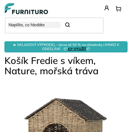
Přejít
na
obsah
Hledat
🔥 SKLADOVÝ VÝPRODEJ – sleva až 50 % na skladovky | IHNED K
ODESLÁNÍ 📦
👉 VYUŽÍT
📦
Košík Fredie s víkem,
Nature, mořská tráva