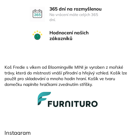
365 dní na rozmyšlenou
Na vrácení máte celých 365
dní.
Hodnocení našich
zákazníků
Koš Fredie s víkem od Bloomingville MINI je vyroben z mořské
trávy, která do místnosti vnáší přírodní a hřejivý vzhled. Košík lze
použít pro skladování a mnoho hodin hraní. Košík ve tvaru
domečku naplníte hračkami zvednutím stříšky.
Z
á
p
a
t
í
Instagram