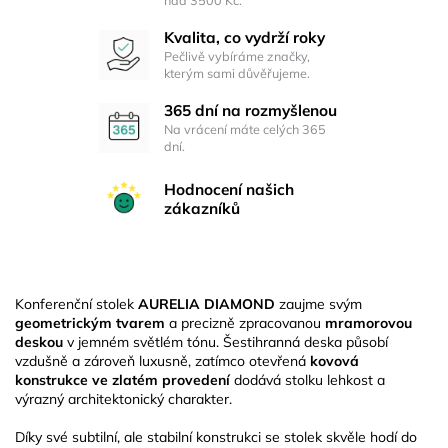
Kvalita, co vydrží roky
Pečlivě vybíráme značky,
kterým sami důvěřujeme.
365 dní na rozmyšlenou
Na vrácení máte celých 365
dní.
Hodnocení našich
zákazníků
Konferenční stolek
AURELIA DIAMOND
zaujme svým
geometrickým tvarem
a precizně zpracovanou
mramorovou
deskou
v jemném světlém tónu. Šestihranná deska působí
vzdušně a zároveň luxusně, zatímco otevřená
kovová
konstrukce ve zlatém provedení
dodává stolku lehkost a
výrazný architektonický charakter.
Díky své subtilní, ale stabilní konstrukci se stolek skvěle hodí do