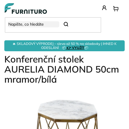
Přejít
na
obsah
Hledat
🔥 SKLADOVÝ VÝPRODEJ – sleva až 50 % na skladovky | IHNED K
ODESLÁNÍ 📦
👉 VYUŽÍT
📦
Konferenční stolek
AURELIA DIAMOND 50cm
mramor/bílá