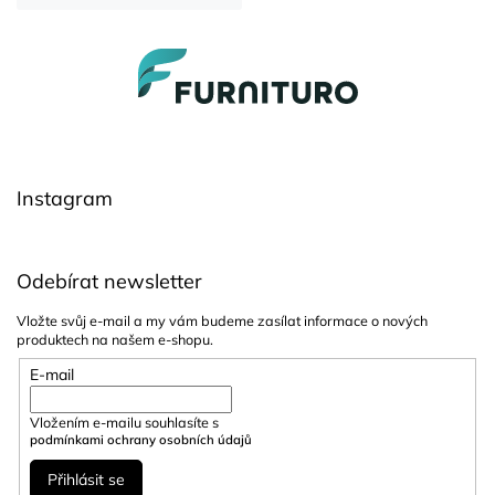
Z
á
p
a
t
í
Instagram
Odebírat newsletter
Vložte svůj e-mail a my vám budeme zasílat informace o nových
produktech na našem e-shopu.
E-mail
Vložením e-mailu souhlasíte s
podmínkami ochrany osobních údajů
Přihlásit se