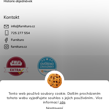
Historie objednávek
Kontakt
info
@
furnituro.cz
725 277 554
Furnituro
furnituro.cz
Tento web používá soubory cookie. Dalším procházením
tohoto webu vyjadřujete souhlas s jejich používáním.. Více
informací
zde
.
Copyright 2026
Furnituro
. Všechna práva vyhrazena.
Nastavení