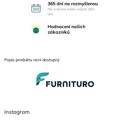
365 dní na rozmyšlenou
Na vrácení máte celých 365
dní.
Hodnocení našich
zákazníků
Popis produktu není dostupný
Z
á
p
a
t
í
Instagram