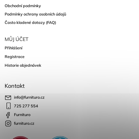
Obchodní podmínky
Podmínky ochrany osobních údajů
Často kladené dotazy (FAQ)
MŮJ ÚČET
Přihlášení
Registrace
Historie objednávek
Kontakt
info
@
furnituro.cz
725 277 554
Furnituro
furnituro.cz