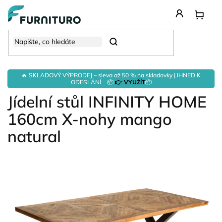
Přejít
na
obsah
Hledat
🔥 SKLADOVÝ VÝPRODEJ – sleva až 50 % na skladovky | IHNED K
ODESLÁNÍ 📦
👉 VYUŽÍT
📦
Jídelní stůl INFINITY HOME
160cm X-nohy mango
natural