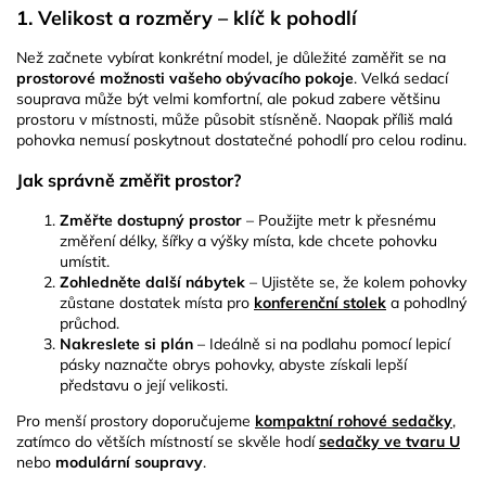
1. Velikost a rozměry – klíč k pohodlí
Než začnete vybírat konkrétní model, je důležité zaměřit se na
prostorové možnosti vašeho obývacího pokoje
. Velká sedací
souprava může být velmi komfortní, ale pokud zabere většinu
prostoru v místnosti, může působit stísněně. Naopak příliš malá
pohovka nemusí poskytnout dostatečné pohodlí pro celou rodinu.
Jak správně změřit prostor?
Změřte dostupný prostor
– Použijte metr k přesnému
změření délky, šířky a výšky místa, kde chcete pohovku
umístit.
Zohledněte další nábytek
– Ujistěte se, že kolem pohovky
zůstane dostatek místa pro
konferenční stolek
a pohodlný
průchod.
Nakreslete si plán
– Ideálně si na podlahu pomocí lepicí
pásky naznačte obrys pohovky, abyste získali lepší
představu o její velikosti.
Pro menší prostory doporučujeme
kompaktní rohové sedačky
,
zatímco do větších místností se skvěle hodí
sedačky ve tvaru U
nebo
modulární soupravy
.