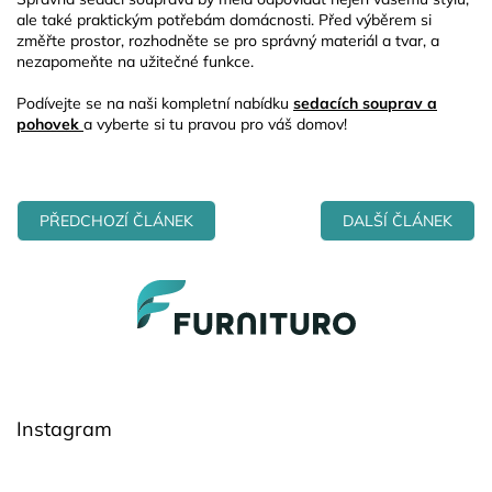
ale také praktickým potřebám domácnosti. Před výběrem si
změřte prostor, rozhodněte se pro správný materiál a tvar, a
nezapomeňte na užitečné funkce.
Podívejte se na naši kompletní nabídku
sedacích souprav a
pohovek
a vyberte si tu pravou pro váš domov!
PŘEDCHOZÍ ČLÁNEK
DALŠÍ ČLÁNEK
Z
á
p
a
t
í
Instagram