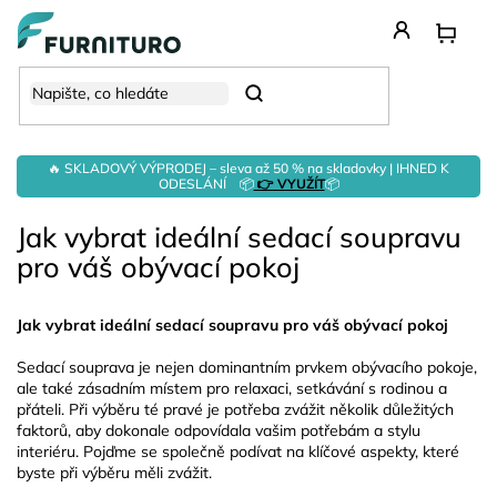
Přejít
na
obsah
Hledat
🔥 SKLADOVÝ VÝPRODEJ – sleva až 50 % na skladovky | IHNED K
ODESLÁNÍ 📦
👉 VYUŽÍT
📦
Jak vybrat ideální sedací soupravu
pro váš obývací pokoj
Jak vybrat ideální sedací soupravu pro váš obývací pokoj
Sedací souprava je nejen dominantním prvkem obývacího pokoje,
ale také zásadním místem pro relaxaci, setkávání s rodinou a
přáteli. Při výběru té pravé je potřeba zvážit několik důležitých
faktorů, aby dokonale odpovídala vašim potřebám a stylu
interiéru. Pojďme se společně podívat na klíčové aspekty, které
byste při výběru měli zvážit.