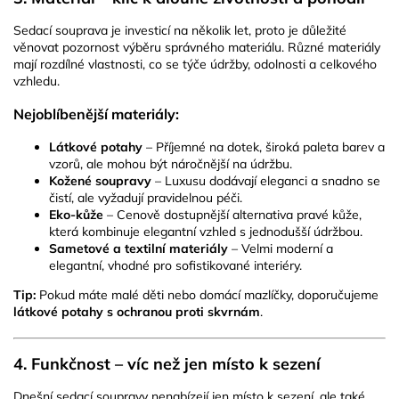
Sedací souprava je investicí na několik let, proto je důležité
věnovat pozornost výběru správného materiálu. Různé materiály
mají rozdílné vlastnosti, co se týče údržby, odolnosti a celkového
vzhledu.
Nejoblíbenější materiály:
Látkové potahy
– Příjemné na dotek, široká paleta barev a
vzorů, ale mohou být náročnější na údržbu.
Kožené soupravy
– Luxusu dodávají eleganci a snadno se
čistí, ale vyžadují pravidelnou péči.
Eko-kůže
– Cenově dostupnější alternativa pravé kůže,
která kombinuje elegantní vzhled s jednodušší údržbou.
Sametové a textilní materiály
– Velmi moderní a
elegantní, vhodné pro sofistikované interiéry.
Tip:
Pokud máte malé děti nebo domácí mazlíčky, doporučujeme
látkové potahy s ochranou proti skvrnám
.
4. Funkčnost – víc než jen místo k sezení
Dnešní sedací soupravy nenabízejí jen místo k sezení, ale také