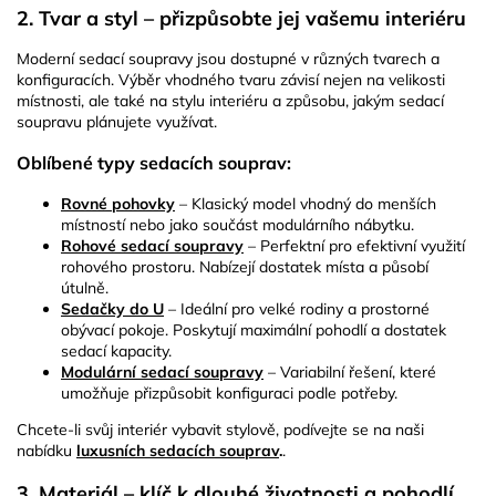
2. Tvar a styl – přizpůsobte jej vašemu interiéru
Moderní sedací soupravy jsou dostupné v různých tvarech a
konfiguracích. Výběr vhodného tvaru závisí nejen na velikosti
místnosti, ale také na stylu interiéru a způsobu, jakým sedací
soupravu plánujete využívat.
Oblíbené typy sedacích souprav:
Rovné pohovky
– Klasický model vhodný do menších
místností nebo jako součást modulárního nábytku.
Rohové sedací soupravy
– Perfektní pro efektivní využití
rohového prostoru. Nabízejí dostatek místa a působí
útulně.
Sedačky do U
– Ideální pro velké rodiny a prostorné
obývací pokoje. Poskytují maximální pohodlí a dostatek
sedací kapacity.
Modulární sedací soupravy
– Variabilní řešení, které
umožňuje přizpůsobit konfiguraci podle potřeby.
Chcete-li svůj interiér vybavit stylově, podívejte se na naši
nabídku
luxusních sedacích souprav
.
.
3. Materiál – klíč k dlouhé životnosti a pohodlí