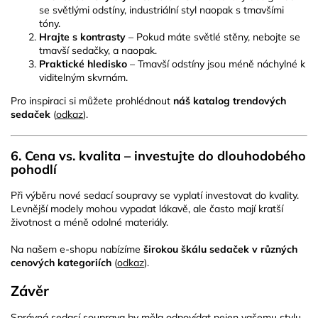
se světlými odstíny, industriální styl naopak s tmavšími
tóny.
Hrajte s kontrasty
– Pokud máte světlé stěny, nebojte se
tmavší sedačky, a naopak.
Praktické hledisko
– Tmavší odstíny jsou méně náchylné k
viditelným skvrnám.
Pro inspiraci si můžete prohlédnout
náš katalog trendových
sedaček
(
odkaz
).
6. Cena vs. kvalita – investujte do dlouhodobého
pohodlí
Při výběru nové sedací soupravy se vyplatí investovat do kvality.
Levnější modely mohou vypadat lákavě, ale často mají kratší
životnost a méně odolné materiály.
Na našem e-shopu nabízíme
širokou škálu sedaček v různých
cenových kategoriích
(
odkaz
).
Závěr
Správná sedací souprava by měla odpovídat nejen vašemu stylu,