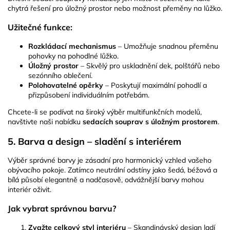
chytrá řešení pro úložný prostor nebo možnost přeměny na lůžko.
Užitečné funkce:
Rozkládací mechanismus
– Umožňuje snadnou přeměnu
pohovky na pohodlné lůžko.
Úložný prostor
– Skvělý pro uskladnění dek, polštářů nebo
sezónního oblečení.
Polohovatelné opěrky
– Poskytují maximální pohodlí a
přizpůsobení individuálním potřebám.
Chcete-li se podívat na široký výběr multifunkčních modelů,
navštivte naši nabídku
sedacích souprav s úložným prostorem
.
5. Barva a design – sladění s interiérem
Výběr správné barvy je zásadní pro harmonický vzhled vašeho
obývacího pokoje. Zatímco neutrální odstíny jako šedá, béžová a
bílá působí elegantně a nadčasově, odvážnější barvy mohou
interiér oživit.
Jak vybrat správnou barvu?
Zvažte celkový styl interiéru
– Skandinávský design ladí