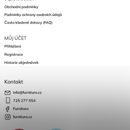
Obchodní podmínky
Podmínky ochrany osobních údajů
Často kladené dotazy (FAQ)
MŮJ ÚČET
Přihlášení
Registrace
Historie objednávek
Kontakt
info
@
furnituro.cz
725 277 554
Furnituro
furnituro.cz